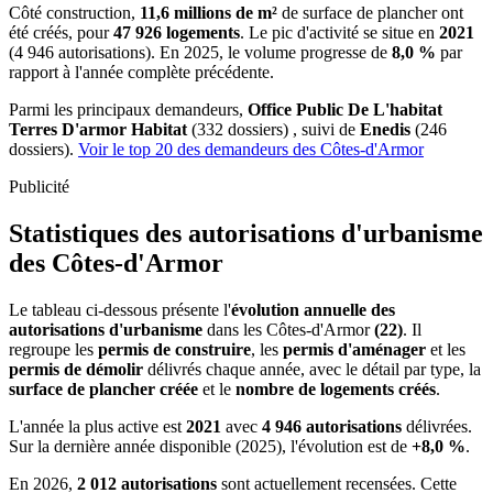
Côté construction,
11,6 millions de m²
de surface de plancher ont
été créés, pour
47 926 logements
. Le pic d'activité se situe en
2021
(4 946 autorisations). En 2025, le volume progresse de
8,0 %
par
rapport à l'année complète précédente.
Parmi les principaux demandeurs,
Office Public De L'habitat
Terres D'armor Habitat
(332 dossiers) , suivi de
Enedis
(246
dossiers).
Voir le top 20 des demandeurs des Côtes-d'Armor
Publicité
Statistiques des autorisations d'urbanisme
des Côtes-d'Armor
Le tableau ci-dessous présente l'
évolution annuelle des
autorisations d'urbanisme
dans les Côtes-d'Armor
(22)
. Il
regroupe les
permis de construire
, les
permis d'aménager
et les
permis de démolir
délivrés chaque année, avec le détail par type, la
surface de plancher créée
et le
nombre de logements créés
.
L'année la plus active est
2021
avec
4 946 autorisations
délivrées.
Sur la dernière année disponible (2025), l'évolution est de
+8,0 %
.
En 2026,
2 012 autorisations
sont actuellement recensées. Cette