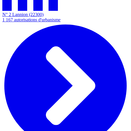
N° 2
Lannion
(22300)
1 167
autorisations d'urbanisme