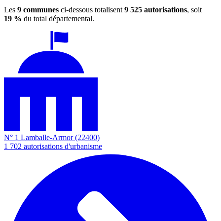
Les
9 communes
ci-dessous totalisent
9 525 autorisations
, soit
19 %
du total départemental.
N° 1
Lamballe-Armor
(22400)
1 702
autorisations d'urbanisme