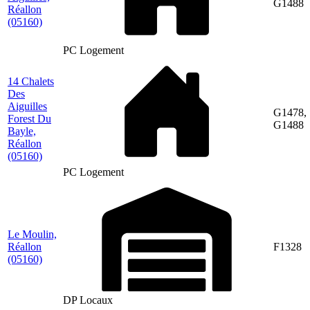
G1488
Réallon
(05160)
PC Logement
14 Chalets
Des
Aiguilles
G1478,
Forest Du
G1488
Bayle,
Réallon
(05160)
PC Logement
Le Moulin,
Réallon
F1328
(05160)
DP Locaux