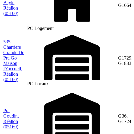
Bayle,
G1664
Réallon
(05160)
PC Logement
535
Charriere
Grande De
Pra Go
G1729,
Maison
G1833
D'accueil,
Réallon
(05160)
PC Locaux
Pra
Goudin,
G36,
Réallon
G1724
(05160)