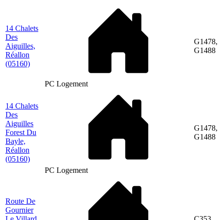
14 Chalets
Des
G1478,
Aiguilles,
G1488
Réallon
(05160)
PC Logement
14 Chalets
Des
Aiguilles
G1478,
Forest Du
G1488
Bayle,
Réallon
(05160)
PC Logement
Route De
Gournier
Le Villard,
C353