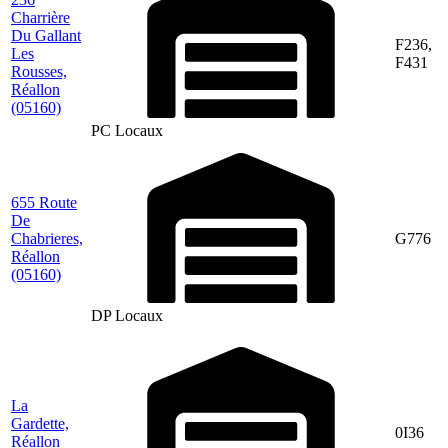
Charrière
Du Gallant
F236,
Les
F431
Rousses,
Réallon
(05160)
PC Locaux
655 Route
De
Chabrieres,
G776
Réallon
(05160)
DP Locaux
La
Gardette,
0I36
Réallon