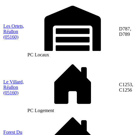
Les Ortets,
D787,
Réallon
D789
(05160)
PC Locaux
Le Villard,
C1253,
Réallon
C1256
(05160)
PC Logement
Forest Du