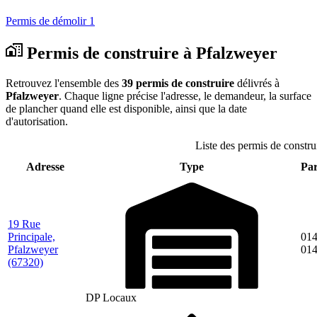
Permis de démolir
1
Permis de construire à Pfalzweyer
Retrouvez l'ensemble des
39 permis de construire
délivrés à
Pfalzweyer
. Chaque ligne précise l'adresse, le demandeur, la surface
de plancher quand elle est disponible, ainsi que la date
d'autorisation.
Liste des permis de constru
Adresse
Type
Par
19 Rue
Principale,
014
Pfalzweyer
01
(67320)
DP Locaux