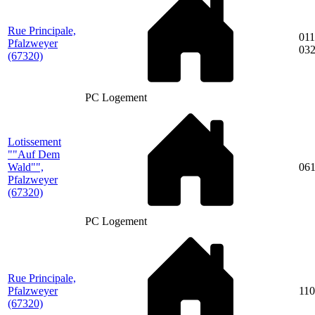
Rue Principale,
011
Pfalzweyer
03
(67320)
PC Logement
Lotissement
""Auf Dem
Wald"",
06
Pfalzweyer
(67320)
PC Logement
Rue Principale,
Pfalzweyer
110
(67320)