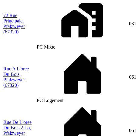
72 Rue
Principale,
03
Pfalzweyer
(67320)
PC Mixte
Rue A L'oree
Du Bois,
06
Pfalzweyer
(67320)
PC Logement
Rue De L'oree
Du Bois 2 Lo,
06
Pfalzweyer