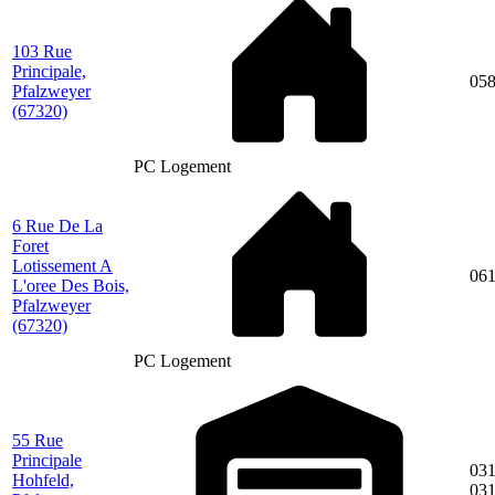
103 Rue
Principale,
05
Pfalzweyer
(67320)
PC Logement
6 Rue De La
Foret
Lotissement A
06
L'oree Des Bois,
Pfalzweyer
(67320)
PC Logement
55 Rue
Principale
031
Hohfeld,
03