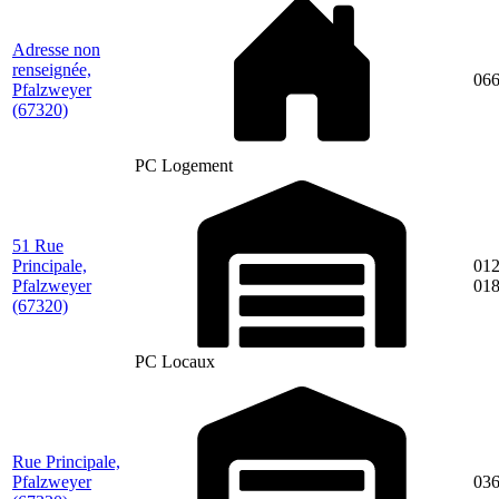
Adresse non
renseignée,
06
Pfalzweyer
(67320)
PC Logement
51 Rue
Principale,
012
Pfalzweyer
01
(67320)
PC Locaux
Rue Principale,
Pfalzweyer
036