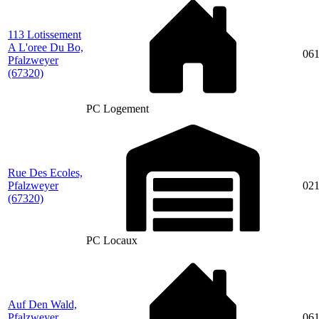
113 Lotissement
A L'oree Du Bo,
06
Pfalzweyer
(67320)
PC Logement
Rue Des Ecoles,
Pfalzweyer
02
(67320)
PC Locaux
Auf Den Wald,
Pfalzweyer
06