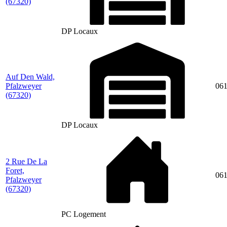
(67320)
DP Locaux
Auf Den Wald,
Pfalzweyer
06
(67320)
DP Locaux
2 Rue De La
Foret,
06
Pfalzweyer
(67320)
PC Logement