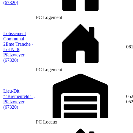
(67320)
PC Logement
Lotissement
Communal
2Eme Tranche -
06
Lot N_8,
Pfalzweyer
(67320)
PC Logement
Lieu-Dit
""Bremenfeld"",
052
Pfalzweyer
05
(67320)
PC Locaux