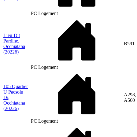
PC Logement
Lieu-Dit
Pardine,
B591
Occhiatana
(20226)
PC Logement
105 Quartier
U Paesolu
A298,
Di,
A560
Occhiatana
(20226)
PC Logement