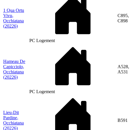
1 Qua Ortu
Vivu,
C895,
Occhiatana
C898
(20226)
PC Logement
Hameau De
Capicciolo,
A528,
Occhiatana
A531
(20226)
PC Logement
Lieu-Dit
Pardine,
B591
Occhiatana
(20226)