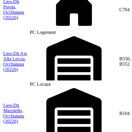
Lieu-Dit
Pujola,
C704
Occhiatana
(20226)
PC Logement
Lieu-Dit Aja
Alla Leccia,
B550,
Occhiatana
B552
(20226)
PC Locaux
Lieu-Dit
Marzitello,
B104
Occhiatana
(20226)