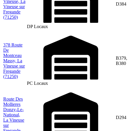
Vineuse, La
D384
Vineuse sur
Fregande
(71250)
DP Locaux
378 Route
De
Montceau
B379,
Massy, La
B380
Vineuse sur
Fregande
(71250)
PC Locaux
Route Des
Mollieres
Donzy-Le-
National,
D294
La Vineuse
sur
Fregande