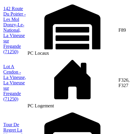
142 Route
Du Poirier -
Les Mol
Donzy-Le-
National,
F89
La Vineuse
sur
Fregande
(71250)
PC Locaux
Lot A
Cendon -
La Vineuse,
F326,
La Vineuse
F327
sur
Fregande
(71250)
PC Logement
Tour De
Regret La