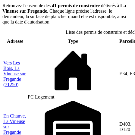
Retrouvez l'ensemble des
41 permis de construire
délivrés à
La
Vineuse sur Fregande
. Chaque ligne précise l'adresse, le
demandeur, la surface de plancher quand elle est disponible, ainsi
que la date d'autorisation.
Liste des permis de construire et dé
Adresse
Type
Parcelle
Vers Les
Bois, La
Vineuse sur
E34, E
Fregande
(71250)
PC Logement
En Chanve,
La Vineuse
D403,
sur
D120
Fregande