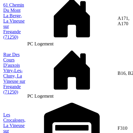
61 Chemin
Du Mont
La Berge,
A171,
La Vineuse
A170
sur
Fregande
(71250)
PC Logement
Rue Des
Cours
D'auxois
Vitry-Les-
B16, B
Cluny, La
Vineuse sur
Fregande
(71250)
PC Logement
Les
Crocaloges,
La Vineuse
F310
sur