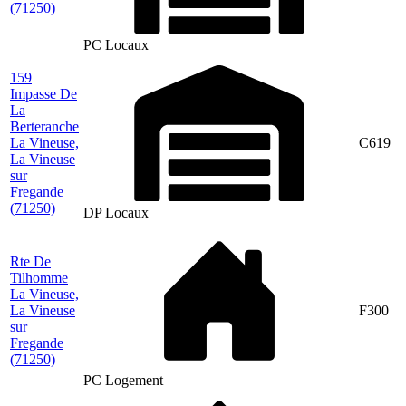
(71250)
PC Locaux
159
Impasse De
La
Berteranche
La Vineuse,
C619
La Vineuse
sur
Fregande
(71250)
DP Locaux
Rte De
Tilhomme
La Vineuse,
La Vineuse
F300
sur
Fregande
(71250)
PC Logement