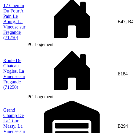
17 Chemin
Du Four A
Pain Le
Bourg, La
B47, B
Vineuse sur
Fregande
(71250)
PC Logement
Route De
Chateau
Nogles, La
E184
Vineuse sur
Fregande
(71250)
PC Logement
Grand
Champ De
La Tour
Massy, La
B294
Vineuse sur