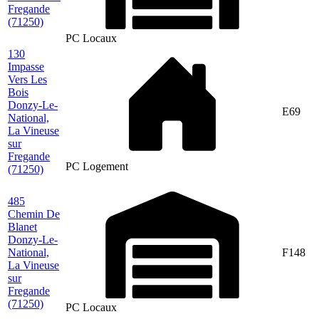
Fregande
(71250)
PC Locaux
130
Impasse
Vers Les
Bois
Donzy-Le-
E69
National,
La Vineuse
sur
Fregande
PC Logement
(71250)
485
Chemin De
Blanet
Donzy-Le-
National,
F148
La Vineuse
sur
Fregande
(71250)
PC Locaux