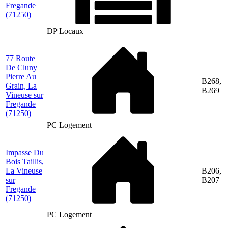
Fregande
(71250)
DP Locaux
77 Route
De Cluny
Pierre Au
B268,
Grain, La
B269
Vineuse sur
Fregande
(71250)
PC Logement
Impasse Du
Bois Taillis,
La Vineuse
B206,
sur
B207
Fregande
(71250)
PC Logement