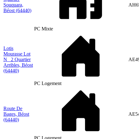
Souquara,
AH6
Béost
(64440)
PC Mixte
Lotis
Mourasse Lot
N_ 2 Quartier
AE4
Arribles, Béost
(64440)
PC Logement
Route De
Bages, Béost
AE5
(64440)
PC Logement