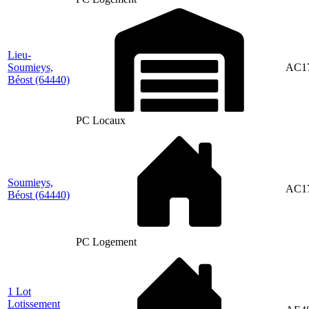
Lieu-
Soumieys,
AC1
Béost
(64440)
PC Locaux
Soumieys,
AC1
Béost
(64440)
PC Logement
1 Lot
Lotissement