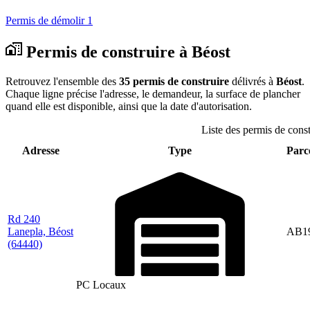
Permis de démolir
1
Permis de construire à Béost
Retrouvez l'ensemble des
35 permis de construire
délivrés à
Béost
.
Chaque ligne précise l'adresse, le demandeur, la surface de plancher
quand elle est disponible, ainsi que la date d'autorisation.
Liste des permis de const
Adresse
Type
Parce
Rd 240
Lanepla, Béost
AB1
(64440)
PC Locaux