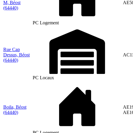
M, Béost
AE5
(64440)
PC Logement
Rue Cap
Dessus, Béost
AC1
(64440)
PC Locaux
Boila, Béost
AE19
(64440)
AE1
PC Logement