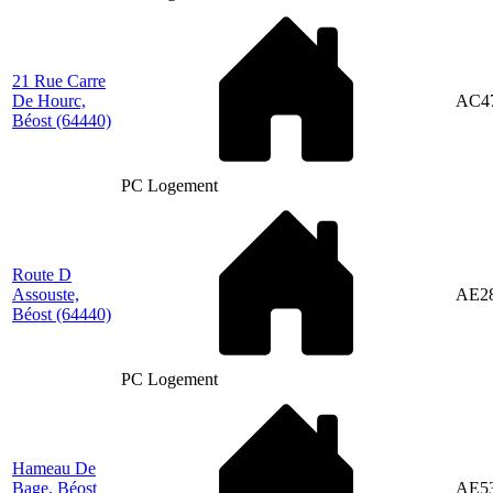
21 Rue Carre
De Hourc,
AC4
Béost
(64440)
PC Logement
Route D
Assouste,
AE2
Béost
(64440)
PC Logement
Hameau De
Bage, Béost
AE5