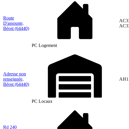
Route
AC33
D'assouste,
AC3
Béost
(64440)
PC Logement
Adresse non
renseignée,
AH1
Béost
(64440)
PC Locaux
Rd 240