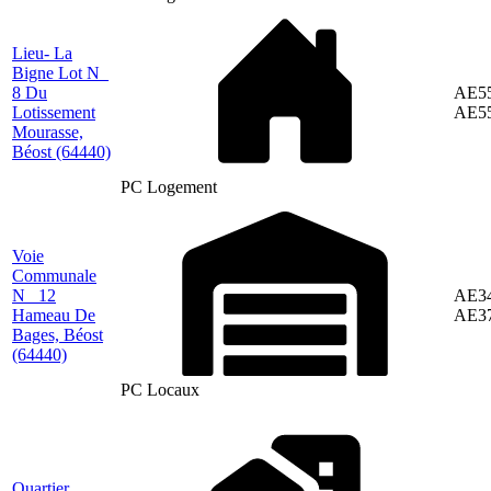
Lieu- La
Bigne Lot N_
8 Du
AE55
Lotissement
AE5
Mourasse,
Béost
(64440)
PC Logement
Voie
Communale
N_ 12
AE34
Hameau De
AE3
Bages, Béost
(64440)
PC Locaux
Quartier