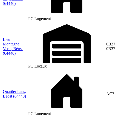
(64440)
PC Logement
Lieu-
Montagne
0B37
Verte, Béost
0B3
(64440)
PC Locaux
Quartier Pans,
AC3
Béost
(64440)
PC Logement