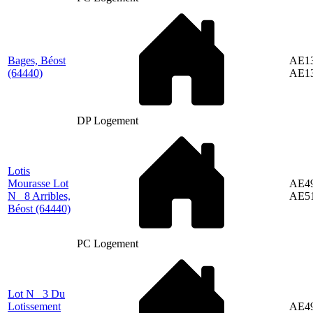
Bages, Béost
AE13
(64440)
AE1
DP Logement
Lotis
Mourasse Lot
AE49
N_ 8 Arribles,
AE5
Béost
(64440)
PC Logement
Lot N_ 3 Du
Lotissement
AE49