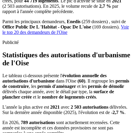
créés, pour
44 719 logements
. Le pic d'activité se situe en
2021
(2 503 autorisations). En 2025, le volume recule de
2,7 %
par
rapport à l'année complète précédente.
Parmi les principaux demandeurs,
Enedis
(259 dossiers) , suivi de
Office Public De L 'Habitat - Opac De L'oise
(169 dossiers).
Voir
le top 20 des demandeurs de l'Oise
Publicité
Statistiques des autorisations d'urbanisme
de l'Oise
Le tableau ci-dessous présente l'
évolution annuelle des
autorisations d'urbanisme
dans l'Oise
(60)
. Il regroupe les
permis
de construire
, les
permis d'aménager
et les
permis de démolir
délivrés chaque année, avec le détail par type, la
surface de
plancher créée
et le
nombre de logements créés
.
L'année la plus active est
2021
avec
2 503 autorisations
délivrées.
Sur la dernière année disponible (2025), l'évolution est de
-2,7 %
.
En 2026,
789 autorisations
sont actuellement recensées. Cette
année est incomplète et ces données provisoires ne sont pas