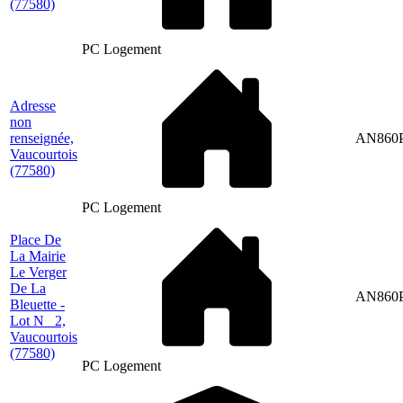
(77580)
PC Logement
Adresse
non
renseignée,
AN860
Vaucourtois
(77580)
PC Logement
Place De
La Mairie
Le Verger
De La
AN860
Bleuette -
Lot N_ 2,
Vaucourtois
(77580)
PC Logement