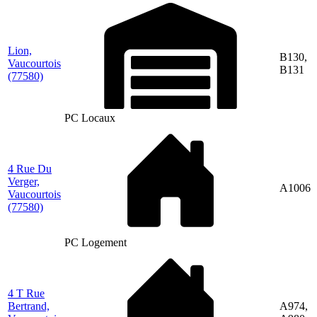
Lion,
B130,
Vaucourtois
B131
(77580)
PC Locaux
4 Rue Du
Verger,
A1006
Vaucourtois
(77580)
PC Logement
4 T Rue
Bertrand,
A974,