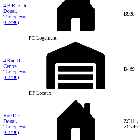
4 B Rue De
Douai,
B938
Tortequesne
(62490)
PC Logement
4 Rue Du
Centre,
B469
Tortequesne
(62490)
DP Locaux
Rue De
Douai,
ZC111,
Tortequesne
ZC249
(62490)