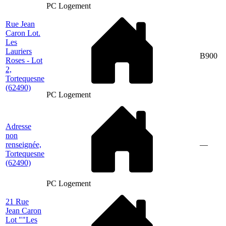
PC Logement
Rue Jean
Caron Lot.
Les
Lauriers
B900
Roses - Lot
2,
Tortequesne
(62490)
PC Logement
Adresse
non
renseignée,
—
Tortequesne
(62490)
PC Logement
21 Rue
Jean Caron
Lot ""Les