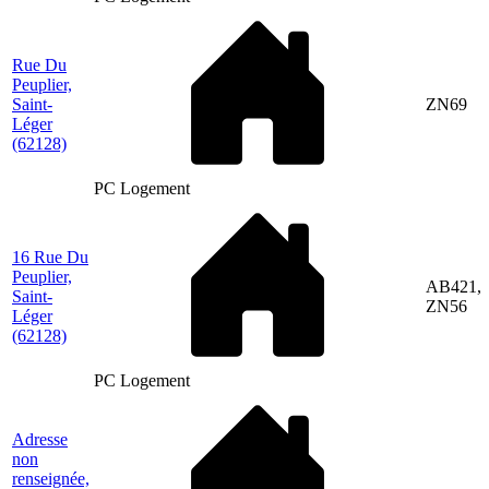
Rue Du
Peuplier,
Saint-
ZN69
Léger
(62128)
PC Logement
16 Rue Du
Peuplier,
AB421,
Saint-
ZN56
Léger
(62128)
PC Logement
Adresse
non
renseignée,
—