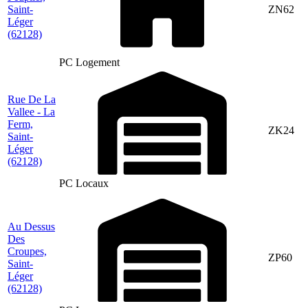
Saint-
ZN62
Léger
(62128)
PC Logement
Rue De La
Vallee - La
Ferm,
ZK24
Saint-
Léger
(62128)
PC Locaux
Au Dessus
Des
Croupes,
ZP60
Saint-
Léger
(62128)