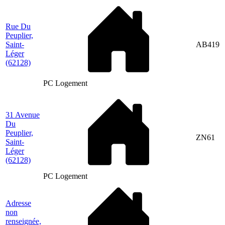
Rue Du
Peuplier,
Saint-
AB419
Léger
(62128)
PC Logement
31 Avenue
Du
Peuplier,
ZN61
Saint-
Léger
(62128)
PC Logement
Adresse
non
renseignée,