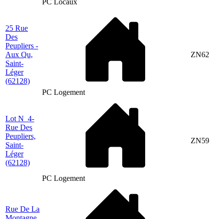
PC Locaux
25 Rue
Des
Peupliers -
Aux Qu,
ZN62
Saint-
Léger
(62128)
PC Logement
Lot N_4-
Rue Des
Peupliers,
ZN59
Saint-
Léger
(62128)
PC Logement
Rue De La
Montagne,