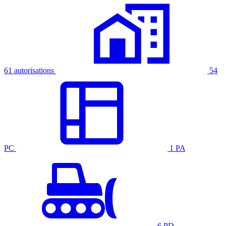
61 autorisations
54
PC
1 PA
6 PD