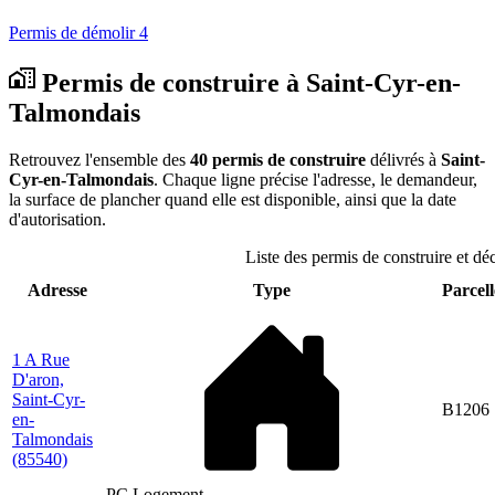
Permis de démolir
4
Permis de construire à Saint-Cyr-en-
Talmondais
Retrouvez l'ensemble des
40 permis de construire
délivrés à
Saint-
Cyr-en-Talmondais
. Chaque ligne précise l'adresse, le demandeur,
la surface de plancher quand elle est disponible, ainsi que la date
d'autorisation.
Liste des permis de construire et d
Adresse
Type
Parcell
1 A Rue
D'aron,
Saint-Cyr-
B1206
en-
Talmondais
(85540)
PC Logement