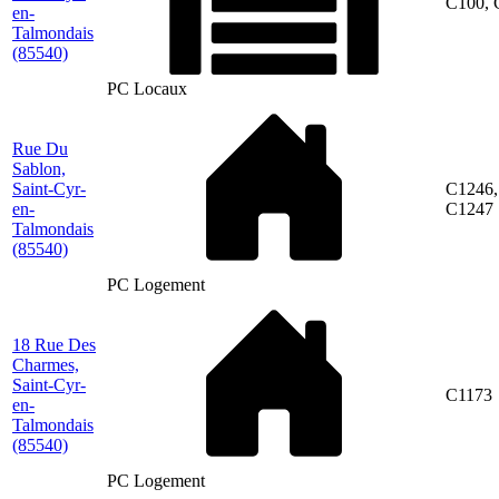
C100, 
en-
Talmondais
(85540)
PC Locaux
Rue Du
Sablon,
Saint-Cyr-
C1246,
en-
C1247
Talmondais
(85540)
PC Logement
18 Rue Des
Charmes,
Saint-Cyr-
C1173
en-
Talmondais
(85540)
PC Logement