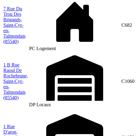
7 Rue Du
Trou Des
Brigands,
Saint-Cyr-
C682
en-
Talmondais
(85540)
PC Logement
1 B Rue
Raoul De
Rochebrune,
Saint-Cyr-
C1060
en-
Talmondais
(85540)
DP Locaux
1 Rue
D'aron,