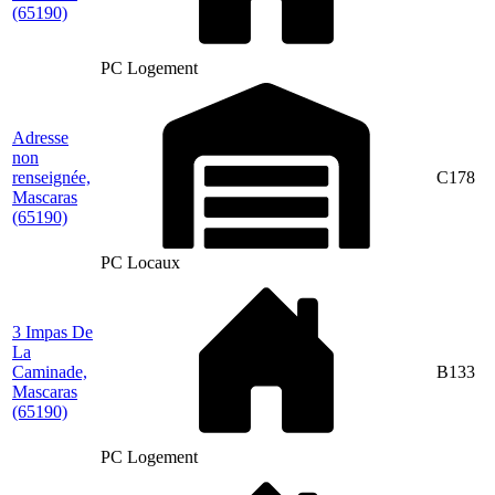
(65190)
PC Logement
Adresse
non
renseignée,
C178
Mascaras
(65190)
PC Locaux
3 Impas De
La
Caminade,
B133
Mascaras
(65190)
PC Logement