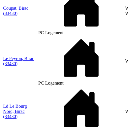
Coupat, Birac
W
(33430)
W
PC Logement
Le Peyron, Birac
(33430)
PC Logement
Ld Le Bourg
Nord, Birac
W
(33430)