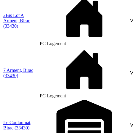
2Bis Lot A
Arment, Birac
W
(33430)
PC Logement
7 Arment, Birac
(33430)
PC Logement
Le Couloumat,
Birac
(33430)