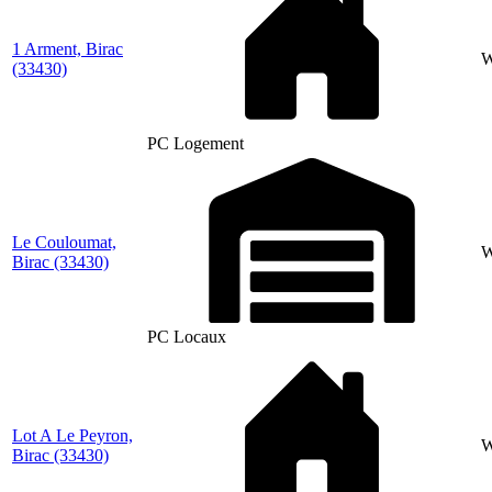
1 Arment, Birac
W
(33430)
PC Logement
Le Couloumat,
Birac
(33430)
PC Locaux
Lot A Le Peyron,
Birac
(33430)