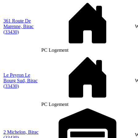
361 Route De
Marenne, Birac
(33430)
PC Logement
Le Peyron Le
Bourg Sud, Birac
(33430)
PC Logement
2 Michelon, Birac
W
(33430)