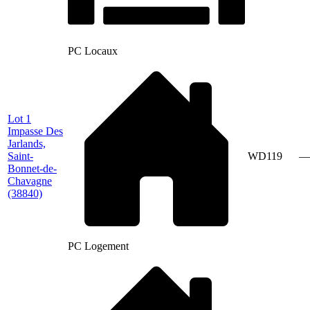
PC Locaux
Lot 1
Impasse Des
Jarlands,
Saint-
WD119
—
Bonnet-de-
Chavagne
(38840)
PC Logement