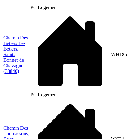
PC Logement
Chemin Des
Betters Les
Betters,
Saint-
WH185
—
Bonnet-de-
Chavagne
(38840)
PC Logement
Chemin Des
Thomassons,