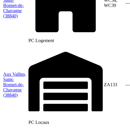
Saint-
WC34,
—
Bonnet-de-
WC39
Chavagne
(38840)
PC Logement
Aux Vallins,
Saint-
Bonnet-de-
ZA133
—
Chavagne
(38840)
PC Locaux