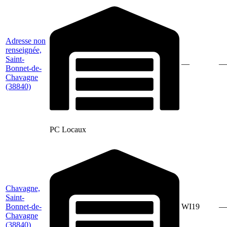
Adresse non
renseignée,
Saint-
—
—
Bonnet-de-
Chavagne
(38840)
PC Locaux
Chavagne,
Saint-
Bonnet-de-
WI19
—
Chavagne
(38840)