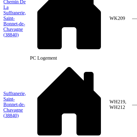
Chemin De
La
Suffranerie,
Saint-
WK209
—
Bonnet-de-
Chavagne
(38840)
PC Logement
Suffranerie,
Saint-
WH219,
Bonnet-de-
—
WH212
Chavagne
(38840)