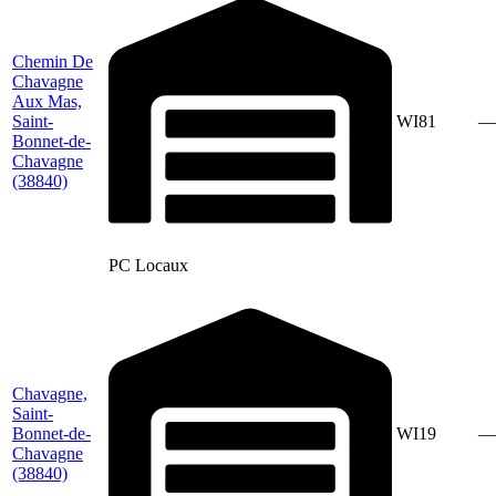
Chemin De
Chavagne
Aux Mas,
Saint-
WI81
—
Bonnet-de-
Chavagne
(38840)
PC Locaux
Chavagne,
Saint-
Bonnet-de-
WI19
—
Chavagne
(38840)