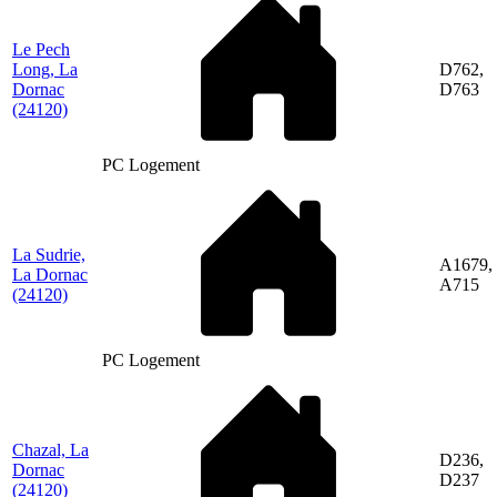
Le Pech
Long, La
D762,
Dornac
D763
(24120)
PC Logement
La Sudrie,
A1679,
La Dornac
A715
(24120)
PC Logement
Chazal, La
D236,
Dornac
D237
(24120)