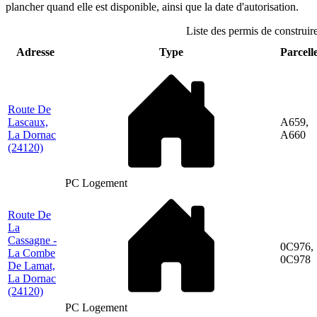
plancher quand elle est disponible, ainsi que la date d'autorisation.
Liste des permis de construir
Adresse
Type
Parcelle
Route De
Lascaux,
A659,
La Dornac
A660
(24120)
PC Logement
Route De
La
Cassagne -
0C976,
La Combe
0C978
De Lamat,
La Dornac
(24120)
PC Logement