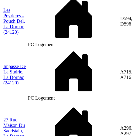
Les
Peyrieres -
D594,
Pouch Del,
D596
La Dornac
(24120)
PC Logement
Impasse De
La Sudrie,
A715,
La Dornac
A716
(24120)
PC Logement
27 Rue
Maison Du
A296,
Sacristain,
A297