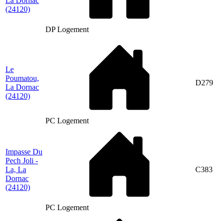
La Dornac
(24120)
DP Logement
Le
Poumatou,
D279
La Dornac
(24120)
PC Logement
Impasse Du
Pech Joli -
La, La
C383
Dornac
(24120)
PC Logement