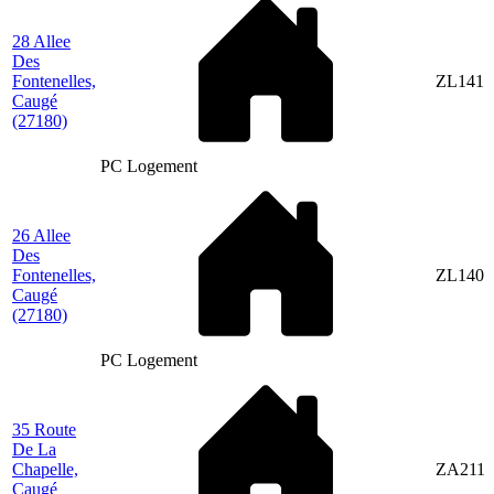
28 Allee
Des
Fontenelles,
ZL141
Caugé
(27180)
PC Logement
26 Allee
Des
Fontenelles,
ZL140
Caugé
(27180)
PC Logement
35 Route
De La
Chapelle,
ZA211
Caugé