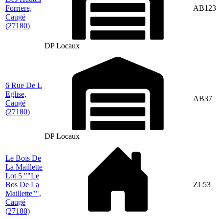
Forriere,
AB123
Caugé
(27180)
DP Locaux
6 Rue De L
Eglise,
AB37
Caugé
(27180)
DP Locaux
Le Bois De
La Maillette
Lot 5 ""Le
Bos De La
ZL53
Maillette"",
Caugé
(27180)