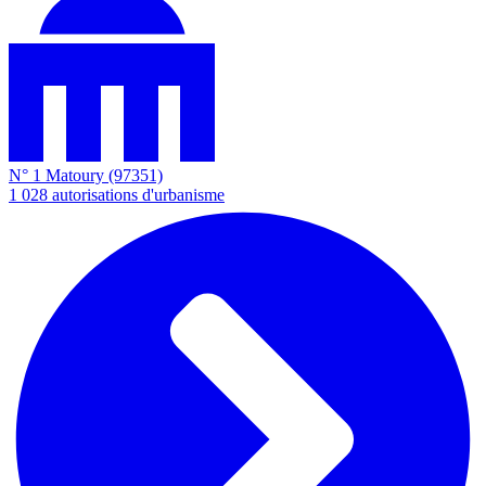
N° 1
Matoury
(97351)
1 028
autorisations d'urbanisme