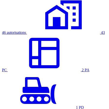
46 autorisations
43
PC
2 PA
1 PD