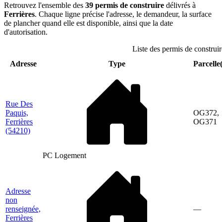
Retrouvez l'ensemble des
39 permis de construire
délivrés à
Ferrières
. Chaque ligne précise l'adresse, le demandeur, la surface
de plancher quand elle est disponible, ainsi que la date
d'autorisation.
Liste des permis de construir
Adresse
Type
Parcelle(
Rue Des
Paquis,
OG372,
Ferrières
OG371
(54210)
PC Logement
Adresse
non
renseignée,
—
Ferrières