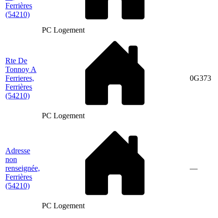
Ferrières
(54210)
PC Logement
Rte De
Tonnoy A
Ferrieres,
0G373
Ferrières
(54210)
PC Logement
Adresse
non
renseignée,
—
Ferrières
(54210)
PC Logement