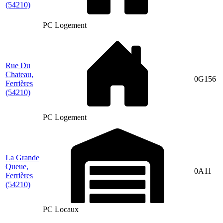
(54210)
PC Logement
Rue Du
Chateau,
0G156
Ferrières
(54210)
PC Logement
La Grande
Queue,
0A11
Ferrières
(54210)
PC Locaux