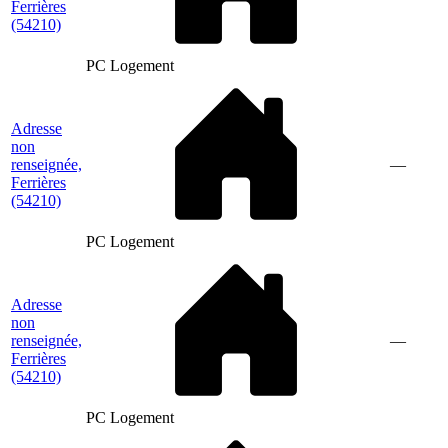
Ferrières
(54210)
PC Logement
Adresse
non
renseignée,
—
Ferrières
(54210)
PC Logement
Adresse
non
renseignée,
—
Ferrières
(54210)
PC Logement