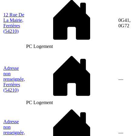
12 Rue De
La Mairie,
0G41,
Ferrières
0G72
(54210)
PC Logement
Adresse
non
renseignée,
—
Ferrières
(54210)
PC Logement
Adresse
non
renseignée,
—