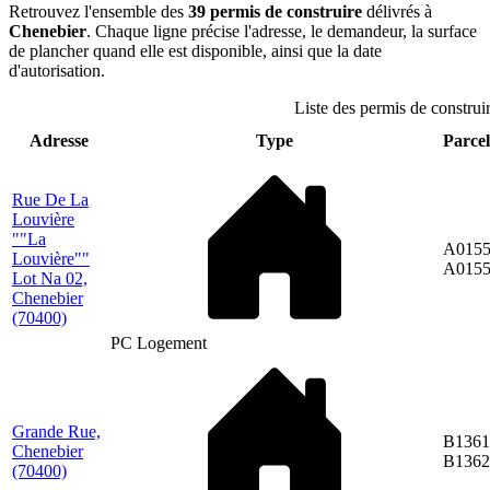
Retrouvez l'ensemble des
39 permis de construire
délivrés à
Chenebier
. Chaque ligne précise l'adresse, le demandeur, la surface
de plancher quand elle est disponible, ainsi que la date
d'autorisation.
Liste des permis de construi
Adresse
Type
Parcel
Rue De La
Louvière
""La
A0155
Louvière""
A015
Lot Na 02,
Chenebier
(70400)
PC Logement
Grande Rue,
B1361
Chenebier
B1362
(70400)