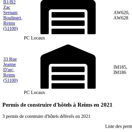
B1/B2
Zac
Sernam
AW620,
Boulingri,
AW628
Reims
(51100)
PC Locaux
33 Rue
Jeanne
IM185,
D'arc,
IM186
Reims
(51100)
PC Locaux
Permis de construire d'hôtels à Reims en 2021
3 permis de construire d'hôtels délivrés en 2021
Liste des perm