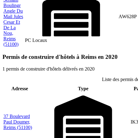
Boulingr
Angle Du
Mail Jules
AW628P
Cesar Et
De La
Nou,
Reims
PC Locaux
(51100)
Permis de construire d'hôtels à Reims en 2020
1 permis de construire d'hôtels délivrés en 2020
Liste des permis d
Adresse
Type
Pa
37 Boulevard
Paul Doumer,
IK
Reims
(51100)