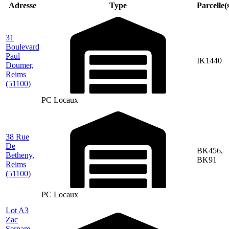
Adresse
Type
Parcelle(
31
Boulevard
Paul
IK1440
Doumer,
Reims
(51100)
PC Locaux
38 Rue
De
BK456,
Betheny,
BK91
Reims
(51100)
PC Locaux
Lot A3
Zac
Sernam