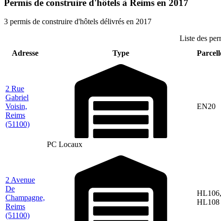
Permis de construire d'hôtels à Reims en 2017
3 permis de construire d'hôtels délivrés en 2017
Liste des per
Adresse
Type
Parcell
2 Rue
Gabriel
Voisin,
EN20
Reims
(51100)
PC Locaux
2 Avenue
De
HL106
Champagne,
HL108
Reims
(51100)