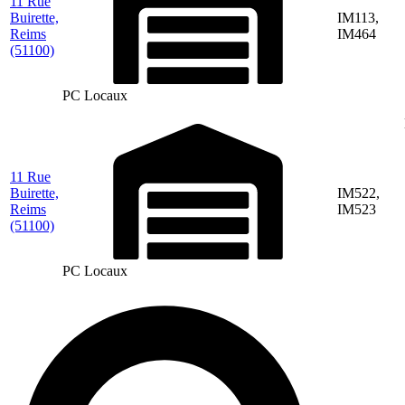
11 Rue
Buirette,
IM113,
Reims
IM464
(51100)
PC Locaux
11 Rue
Buirette,
IM522,
Reims
IM523
(51100)
PC Locaux