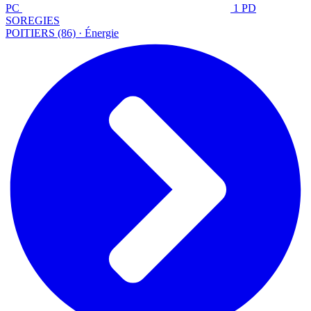
PC
1 PD
SOREGIES
POITIERS (86) · Énergie