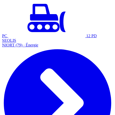
PC
12 PD
SEOLIS
NIORT (79) · Énergie