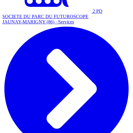
2 PD
SOCIETE DU PARC DU FUTUROSCOPE
JAUNAY-MARIGNY (86) · Services