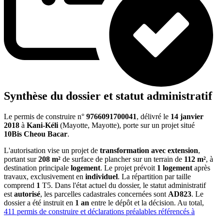
Synthèse du dossier et statut administratif
Le permis de construire n°
9766091700041
, délivré le
14 janvier
2018
à
Kani-Kéli
(Mayotte, Mayotte), porte sur un projet situé
10Bis Cheou Bacar
.
L'autorisation vise un projet de
transformation avec extension
,
portant sur
208 m²
de surface de plancher sur un terrain de
112 m²
, à
destination principale
logement
. Le projet prévoit
1 logement
après
travaux, exclusivement en
individuel
. La répartition par taille
comprend
1
T5. Dans l'état actuel du dossier, le statut administratif
est
autorisé
, les parcelles cadastrales concernées sont
AD823
. Le
dossier a été instruit en
1 an
entre le dépôt et la décision. Au total,
411 permis de construire et déclarations préalables référencés à