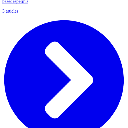
basedespermis
3
articles