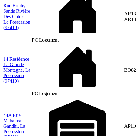
Rue Bobby
Sands Rivière
AR13
Des Galets,
AR13
La Possession
(97419)
PC Logement
14 Residence
La Grande
Montagne, La
BO82
Possession
(97419)
PC Logement
44A Rue
Mahatma
Gandhi, La
AP11
Possession