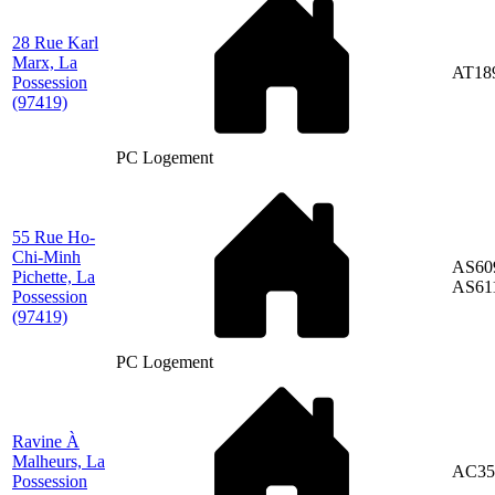
28 Rue Karl
Marx, La
AT18
Possession
(97419)
PC Logement
55 Rue Ho-
Chi-Minh
AS60
Pichette, La
AS61
Possession
(97419)
PC Logement
Ravine À
Malheurs, La
AC35
Possession