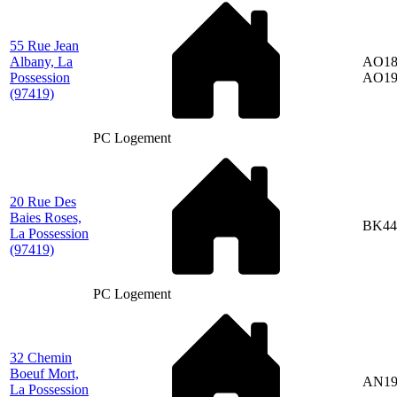
55 Rue Jean
Albany, La
AO18
Possession
AO19
(97419)
PC Logement
20 Rue Des
Baies Roses,
BK44
La Possession
(97419)
PC Logement
32 Chemin
Boeuf Mort,
AN19
La Possession