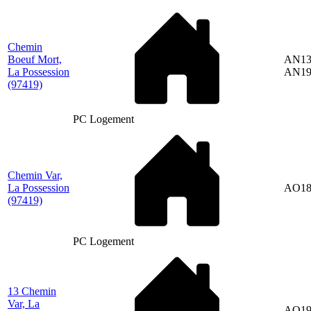
Chemin
Boeuf Mort,
AN13
La Possession
AN19
(97419)
PC Logement
Chemin Var,
La Possession
AO18
(97419)
PC Logement
13 Chemin
Var, La
AO19