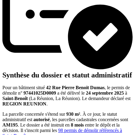
Synthèse du dossier et statut administratif
Pour un bâtiment situé
42 Rue Pierre Benoit Dumas
, le permis de
démolir n°
97441025D0009
a été délivré le
24 septembre 2025
à
Saint-Benoît
(La Réunion, La Réunion). Le demandeur déclaré est
REGION REUNION
.
La parcelle concernée s'étend sur
930 m²
. À ce jour, le statut
administratif est
autorisé
, les parcelles cadastrales concernées sont
AM195
. Le dossier a été instruit en
8 mois
entre le dépôt et la
décision. Il s'inscrit parmi les
98 permis de démolir référencés à