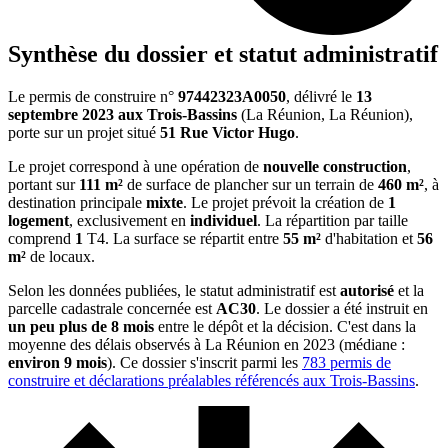
Synthèse du dossier et statut administratif
Le permis de construire n°
97442323A0050
, délivré le
13
septembre 2023
aux Trois-Bassins
(La Réunion, La Réunion),
porte sur un projet situé
51 Rue Victor Hugo
.
Le projet correspond à une opération de
nouvelle construction
,
portant sur
111 m²
de surface de plancher sur un terrain de
460 m²
, à
destination principale
mixte
. Le projet prévoit la création de
1
logement
, exclusivement en
individuel
. La répartition par taille
comprend
1
T4. La surface se répartit entre
55 m²
d'habitation et
56
m²
de locaux.
Selon les données publiées, le statut administratif est
autorisé
et la
parcelle cadastrale concernée est
AC30
. Le dossier a été instruit en
un peu plus de 8 mois
entre le dépôt et la décision. C'est dans la
moyenne des délais observés à La Réunion en 2023 (médiane :
environ 9 mois
). Ce dossier s'inscrit parmi les
783 permis de
construire et déclarations préalables référencés aux Trois-Bassins
.