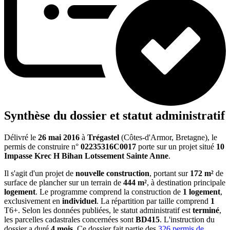
Synthèse du dossier et statut administratif
Délivré le
26 mai 2016
à
Trégastel
(Côtes-d'Armor, Bretagne), le
permis de construire n°
02235316C0017
porte sur un projet situé
10
Impasse Krec H Bihan Lotssement Sainte Anne
.
Il s'agit d'un projet de
nouvelle construction
, portant sur
172 m²
de
surface de plancher sur un terrain de
444 m²
, à destination principale
logement
. Le programme comprend la construction de
1 logement
,
exclusivement en
individuel
. La répartition par taille comprend
1
T6+. Selon les données publiées, le statut administratif est
terminé
,
les parcelles cadastrales concernées sont
BD415
. L'instruction du
dossier a duré
4 mois
. Ce dossier fait partie des
326 permis de