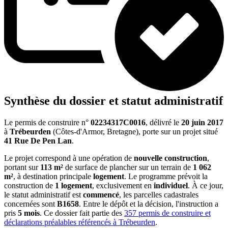
Synthèse du dossier et statut administratif
Le permis de construire n°
02234317C0016
, délivré le
20 juin 2017
à
Trébeurden
(Côtes-d'Armor, Bretagne), porte sur un projet situé
41 Rue De Pen Lan
.
Le projet correspond à une opération de
nouvelle construction
,
portant sur
113 m²
de surface de plancher sur un terrain de
1 062
m²
, à destination principale
logement
. Le programme prévoit la
construction de
1 logement
, exclusivement en
individuel
. À ce jour,
le statut administratif est
commencé
, les parcelles cadastrales
concernées sont
B1658
. Entre le dépôt et la décision, l'instruction a
pris
5 mois
. Ce dossier fait partie des
357 permis de construire et
déclarations préalables référencés à Trébeurden
.