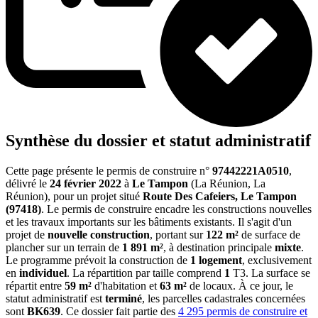
Synthèse du dossier et statut administratif
Cette page présente le permis de construire n°
97442221A0510
,
délivré le
24 février 2022
à
Le Tampon
(La Réunion, La
Réunion), pour un projet situé
Route Des Cafeiers, Le Tampon
(97418)
. Le permis de construire encadre les constructions nouvelles
et les travaux importants sur les bâtiments existants. Il s'agit d'un
projet de
nouvelle construction
, portant sur
122 m²
de surface de
plancher sur un terrain de
1 891 m²
, à destination principale
mixte
.
Le programme prévoit la construction de
1 logement
, exclusivement
en
individuel
. La répartition par taille comprend
1
T3. La surface se
répartit entre
59 m²
d'habitation et
63 m²
de locaux. À ce jour, le
statut administratif est
terminé
, les parcelles cadastrales concernées
sont
BK639
. Ce dossier fait partie des
4 295 permis de construire et