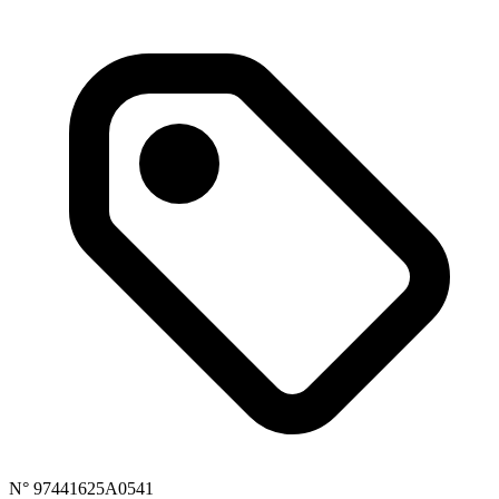
N° 97441625A0541