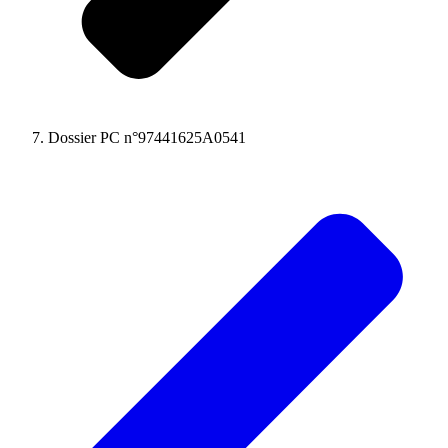
Dossier PC n°97441625A0541